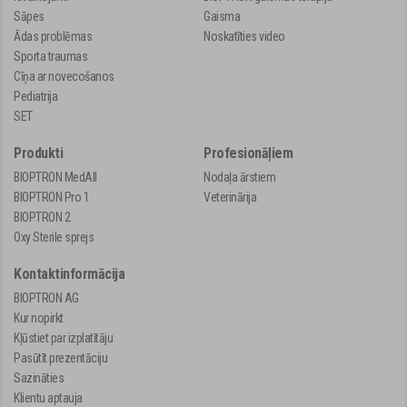
Sāpes
Gaisma
Ādas problēmas
Noskatīties video
Sporta traumas
Cīņa ar novecošanos
Pediatrija
SET
Produkti
Profesionāļiem
BIOPTRON MedAll
Nodaļa ārstiem
BIOPTRON Pro 1
Veterinārija
BIOPTRON 2
Oxy Sterile sprejs
Kontaktinformācija
BIOPTRON AG
Kur nopirkt
Kļūstiet par izplatītāju
Pasūtīt prezentāciju
Sazināties
Klientu aptauja