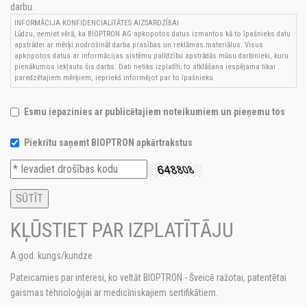
darbu.
INFORMĀCIJA KONFIDENCIALITĀTES AIZSARDZĪBAI
Lūdzu, ņemiet vērā, ka BIOPTRON AG apkopotos datus izmantos kā to īpašnieks datu
apstrādei ar mērķi nodrošināt darba prasības un reklāmas materiālus. Visus
apkopotos datus ar informācijas sistēmu palīdzību apstrādās mūsu darbinieki, kuru
pienākumos iekļauts šis darbs. Dati netiks izplatīti; to atklāšana iespējama tikai
paredzētajiem mērķiem, iepriekš informējot par to īpašnieku.
Esmu iepazinies ar publicētajiem noteikumiem un pieņemu tos
Piekrītu saņemt BIOPTRON apkārtrakstus
KĻŪSTIET PAR IZPLATĪTĀJU
A.god. kungs/kundze
Pateicamies par interesi, ko veltāt BIOPTRON - Šveicē ražotai, patentētai
gaismas tehnoloģijai ar medicīniskajiem sertifikātiem.