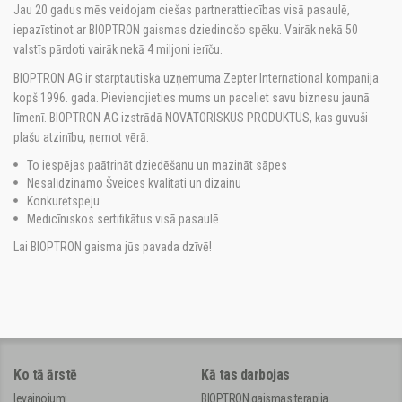
Jau 20 gadus mēs veidojam ciešas partnerattiecības visā pasaulē,
iepazīstinot ar BIOPTRON gaismas dziedinošo spēku. Vairāk nekā 50
valstīs pārdoti vairāk nekā 4 miljoni ierīču.
BIOPTRON AG ir starptautiskā uzņēmuma Zepter International kompānija
kopš 1996. gada. Pievienojieties mums un paceliet savu biznesu jaunā
līmenī. BIOPTRON AG izstrādā NOVATORISKUS PRODUKTUS, kas guvuši
plašu atzinību, ņemot vērā:
To iespējas paātrināt dziedēšanu un mazināt sāpes
Nesalīdzināmo Šveices kvalitāti un dizainu
Konkurētspēju
Medicīniskos sertifikātus visā pasaulē
Lai BIOPTRON gaisma jūs pavada dzīvē!
Ko tā ārstē
Kā tas darbojas
Ievainojumi
BIOPTRON gaismas terapija