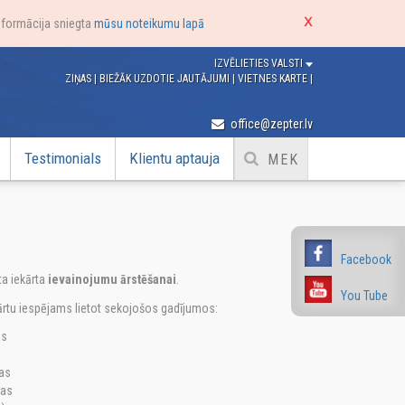
nformācija sniegta
mūsu noteikumu lapā
IZVĒLIETIES VALSTI
ZIŅAS
|
BIEŽĀK UZDOTIE JAUTĀJUMI
|
VIETNES KARTE
|
office@zepter.lv
Testimonials
Klientu aptauja
Facebook
ēta iekārta
ievainojumu ārstēšanai
.
You Tube
ārtu iespējams lietot sekojošos gadījumos:
as
jas
jas