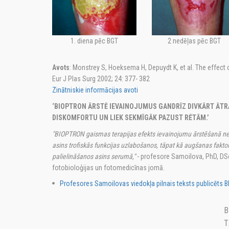
1. diena pēc BGT
2 nedēļas pēc BGT
Avots
: Monstrey S, Hoeksema H, Depuydt K, et al. The effect 
Eur J Plas Surg 2002; 24: 377- 382
Zinātniskie informācijas avoti
‘BIOPTRON ĀRSTĒ IEVAINOJUMUS GANDRĪZ DIVKĀRT ĀTRĀ
DISKOMFORTU UN LIEK SEKMĪGĀK PAZUST RĒTĀM.’
"BIOPTRON gaismas terapijas efekts ievainojumu ārstēšanā neap
asins trofiskās funkcijas uzlabošanos, tāpat kā augšanas fakto
palielināšanos asins serumā,"
- profesore Samoilova, PhD, DSc
fotobioloģijas un fotomedicīnas jomā.
Profesores Samoilovas viedokļa pilnais teksts publicēts 
B
T