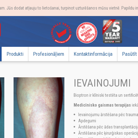
. Jūs dodat atļauju to lietošanai, turpinot uzturēšanos mūsu vietnē. Papildu i
Produkti
Profesionāļiem
Kontaktinformācija
Pasūtīt
IEVAINOJUMI
Bioptron ir klīniski testēta un sertific
Medicīnisko gaismas terapijas
iek
Ievainojumu ārstēšana pēc traum
Apdegumi
Ārstēšana pēc ādas transplantāci
Ārstēšana pēc ķirurģiskas operāci