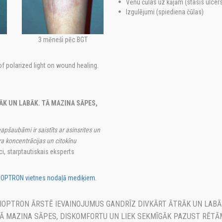
Vēnu čūlas uz kājām (stasis ulcer
Izgulējumi (spiediena čūlas)
3 mēneši pēc BGT
of polarized light on wound healing.
K UN LABĀK. TĀ MAZINA SĀPES,
šaubāmi ir saistīts ar asinsrites un
ra koncentrācijas un citokīnu
i, starptautiskais eksperts
BIOPTRON vietnes nodaļā mediķiem.
IOPTRON ĀRSTĒ IEVAINOJUMUS GANDRĪZ DIVKĀRT ĀTRĀK UN LABĀ
Ā MAZINA SĀPES, DISKOMFORTU UN LIEK SEKMĪGĀK PAZUST RĒTĀ