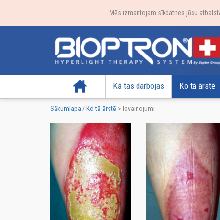
Mēs izmantojam sīkdatnes jūsu atbalstam
Sākumlapa
Kā tas darbojas
Ko tā ārstē
Sākumlapa
/
Ko tā ārstē
>
Ievainojumi