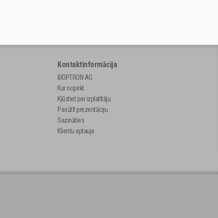
Kontaktinformācija
BIOPTRON AG
Kur nopirkt
Kļūstiet par izplatītāju
Pasūtīt prezentāciju
Sazināties
Klientu aptauja