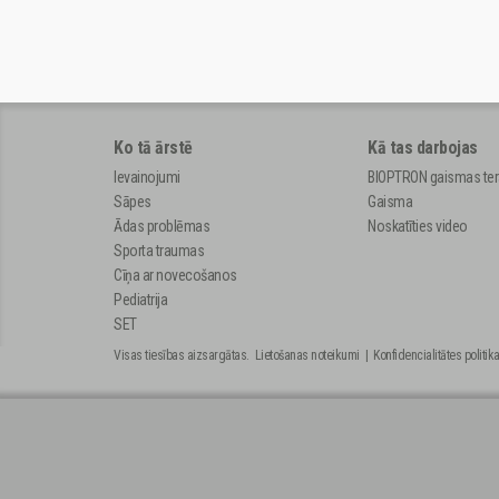
Ko tā ārstē
Kā tas darbojas
Ievainojumi
BIOPTRON gaismas ter
Sāpes
Gaisma
Ādas problēmas
Noskatīties video
Sporta traumas
Cīņa ar novecošanos
Pediatrija
SET
Visas tiesības aizsargātas.
Lietošanas noteikumi
|
Konfidencialitātes politik