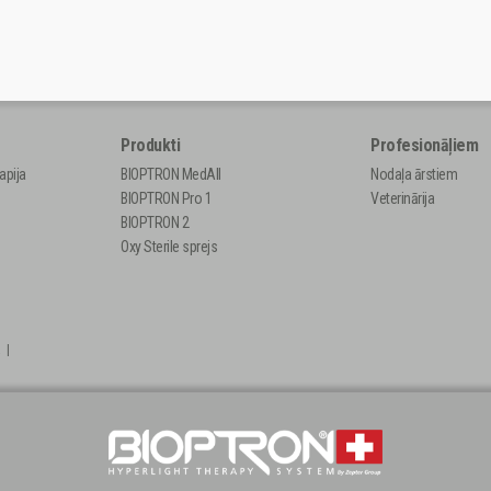
Produkti
Profesionāļiem
apija
BIOPTRON MedAll
Nodaļa ārstiem
BIOPTRON Pro 1
Veterinārija
BIOPTRON 2
Oxy Sterile sprejs
a
|