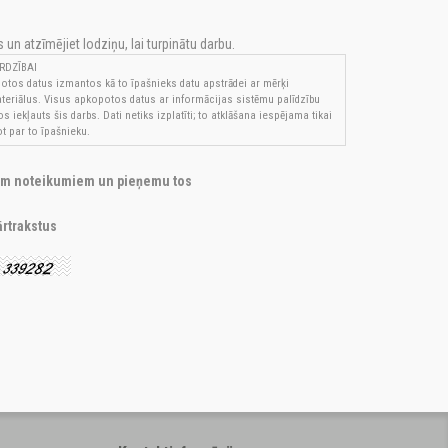
un atzīmējiet lodziņu, lai turpinātu darbu.
RDZĪBAI
otos datus izmantos kā to īpašnieks datu apstrādei ar mērķi
teriālus. Visus apkopotos datus ar informācijas sistēmu palīdzību
iekļauts šis darbs. Dati netiks izplatīti; to atklāšana iespējama tikai
t par to īpašnieku.
iem noteikumiem un pieņemu tos
rtrakstus