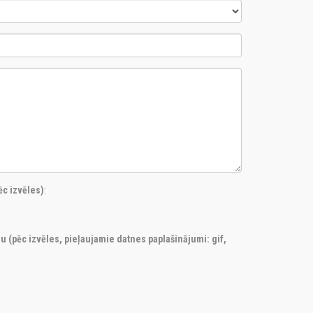
c izvēles)
:
ju (pēc izvēles, pieļaujamie datnes paplašinājumi: gif,