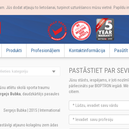
. Jūs dodat atļauju to lietošanai, turpinot uzturēšanos mūsu vietnē. Papildu i
Produkti
Profesionāļiem
Kontaktinformācija
Pasūtīt
PASTĀSTIET PAR SEV
Jūsu stāsts, iespējams, ir ļoti nozīm
pārliecināts par BIOPTRON iegādi. Mēs
su atlētu skolā sporta traumu
citiem.
rgejs Bubka
, daudzkārtējs pasaules
Sergejs Bubka | 2015 | International
pastāvīgi atjauno kolagēnu zem ādas