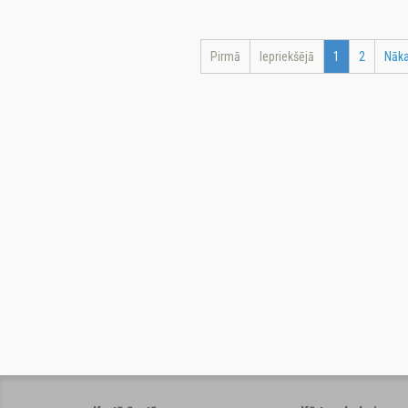
Pirmā
Iepriekšējā
1
2
Nāk