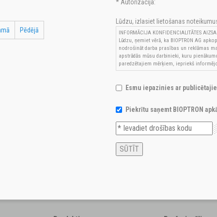
* Autorizācija:
Lūdzu, izlasiet lietošanas noteikumus 
amā
Pēdējā
INFORMĀCIJA KONFIDENCIALITĀTES AIZSA
Lūdzu, ņemiet vērā, ka BIOPTRON AG apkop
nodrošināt darba prasības un reklāmas ma
apstrādās mūsu darbinieki, kuru pienākumos 
paredzētajiem mērķiem, iepriekš informējo
Esmu iepazinies ar publicētaj
Piekrītu saņemt BIOPTRON apkā