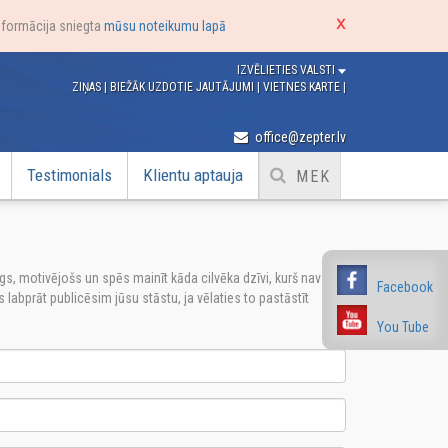
nformācija sniegta
mūsu noteikumu lapā
IZVĒLIETIES VALSTI
ZIŅAS
|
BIEŽĀK UZDOTIE JAUTĀJUMI
|
VIETNES KARTE
|
office@zepter.lv
Testimonials
Klientu aptauja
I
īgs, motivējošs un spēs mainīt kāda cilvēka dzīvi, kurš nav
Facebook
 labprāt publicēsim jūsu stāstu, ja vēlaties to pastāstīt
You Tube