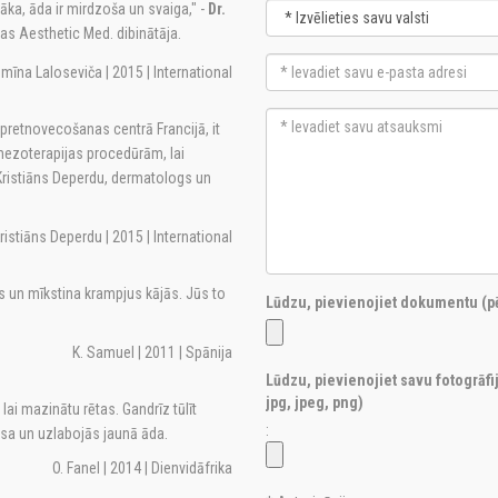
nāka, āda ir mirdzoša un svaiga," -
Dr.
as Aesthetic Med. dibinātāja.
smīna Laloseviča | 2015 | International
pretnovecošanas centrā Francijā, it
 mezoterapijas procedūrām, lai
ristiāns Deperdu, dermatologs un
Kristiāns Deperdu | 2015 | International
 un mīkstina krampjus kājās. Jūs to
Lūdzu, pievienojiet dokumentu (pē
K. Samuel | 2011 | Spānija
Lūdzu, pievienojiet savu fotogrāfi
jpg, jpeg, png)
ai mazinātu rētas. Gandrīz tūlīt
:
rāsa un uzlabojās jaunā āda.
O. Fanel | 2014 | Dienvidāfrika