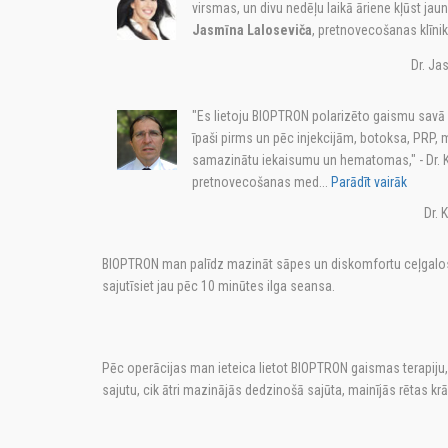
virsmas, un divu nedēļu laikā āriene kļūst jau
Jasmīna Laloseviča
, pretnovecošanas klīnik
Dr. Ja
"Es lietoju BIOPTRON polarizēto gaismu savā 
īpaši pirms un pēc injekcijām, botoksa, PRP,
samazinātu iekaisumu un hematomas," - Dr. K
pretnovecošanas med...
Parādīt vairāk
Dr. 
BIOPTRON man palīdz mazināt sāpes un diskomfortu ceļgalos
sajutīsiet jau pēc 10 minūtes ilga seansa.
Pēc operācijas man ieteica lietot BIOPTRON gaismas terapiju, l
sajutu, cik ātri mazinājās dedzinošā sajūta, mainījās rētas k