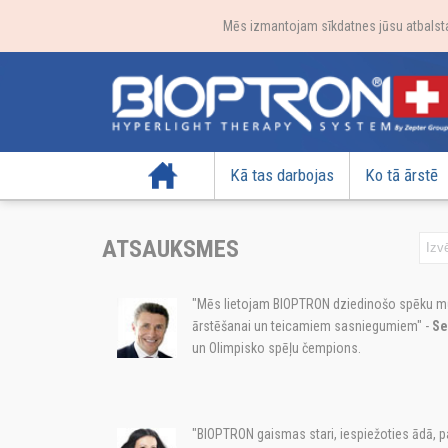
Mēs izmantojam sīkdatnes jūsu atbalstam
Sākumlapa
Kā tas darbojas
Ko tā ārstē
ATSAUKSMES
"Mēs lietojam BIOPTRON dziedinošo spēku mū
ārstēšanai un teicamiem sasniegumiem" -
Se
un Olimpisko spēļu čempions.
"BIOPTRON gaismas stari, iespiežoties ādā, 