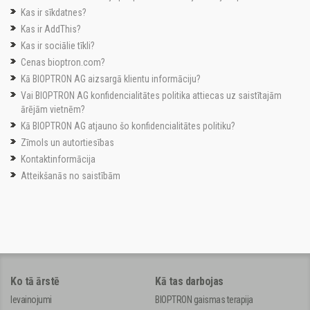
Kas ir sīkdatnes?
Kas ir AddThis?
Kas ir sociālie tīkli?
Cenas bioptron.com?
Kā BIOPTRON AG aizsargā klientu informāciju?
Vai BIOPTRON AG konfidencialitātes politika attiecas uz saistītajām
ārējām vietnēm?
Kā BIOPTRON AG atjauno šo konfidencialitātes politiku?
Zīmols un autortiesības
Kontaktinformācija
Atteikšanās no saistībām
Ko tā ārstē
Kā tas darbojas
Ievainojumi
BIOPTRON gaismas terapija