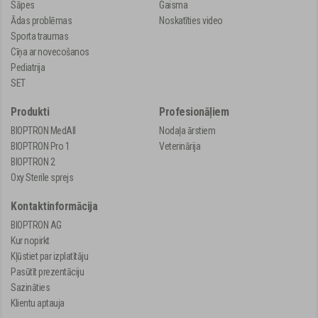
Sāpes
Gaisma
Ādas problēmas
Noskatīties video
Sporta traumas
Cīņa ar novecošanos
Pediatrija
SET
Produkti
Profesionāļiem
BIOPTRON MedAll
Nodaļa ārstiem
BIOPTRON Pro 1
Veterinārija
BIOPTRON 2
Oxy Sterile sprejs
Kontaktinformācija
BIOPTRON AG
Kur nopirkt
Kļūstiet par izplatītāju
Pasūtīt prezentāciju
Sazināties
Klientu aptauja