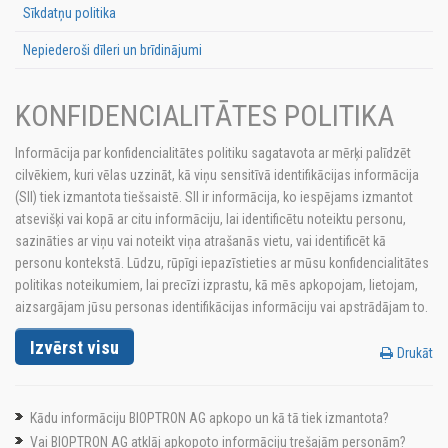
Sīkdatņu politika
Nepiederoši dīleri un brīdinājumi
KONFIDENCIALITĀTES POLITIKA
Informācija par konfidencialitātes politiku sagatavota ar mērķi palīdzēt
cilvēkiem, kuri vēlas uzzināt, kā viņu sensitīvā identifikācijas informācija
(SII) tiek izmantota tiešsaistē. SII ir informācija, ko iespējams izmantot
atsevišķi vai kopā ar citu informāciju, lai identificētu noteiktu personu,
sazināties ar viņu vai noteikt viņa atrašanās vietu, vai identificēt kā
personu kontekstā. Lūdzu, rūpīgi iepazīstieties ar mūsu konfidencialitātes
politikas noteikumiem, lai precīzi izprastu, kā mēs apkopojam, lietojam,
aizsargājam jūsu personas identifikācijas informāciju vai apstrādājam to.
Izvērst visu
Drukāt
Kādu informāciju BIOPTRON AG apkopo un kā tā tiek izmantota?
Vai BIOPTRON AG atklāj apkopoto informāciju trešajām personām?