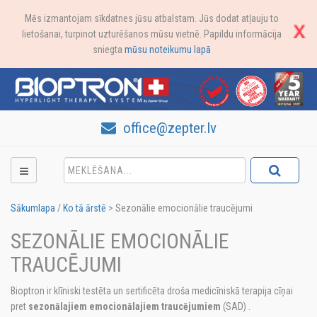
Mēs izmantojam sīkdatnes jūsu atbalstam. Jūs dodat atļauju to
lietošanai, turpinot uzturēšanos mūsu vietnē. Papildu informācija
sniegta
mūsu noteikumu lapā
office@zepter.lv
Sākumlapa
/
Ko tā ārstē
>
Sezonālie emocionālie traucējumi
SEZONĀLIE EMOCIONĀLIE
TRAUCĒJUMI
Bioptron ir klīniski testēta un sertificēta droša medicīniskā terapija cīņai
pret
sezonālajiem emocionālajiem traucējumiem
(SAD) .