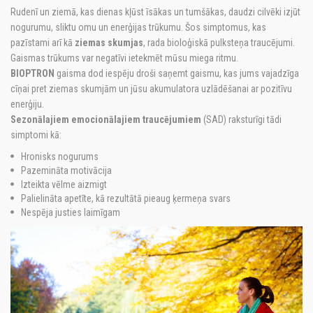
Rudenī un ziemā, kas dienas kļūst īsākas un tumšākas, daudzi cilvēki izjūt
nogurumu, sliktu omu un enerģijas trūkumu. Šos simptomus, kas
pazīstami arī kā
ziemas skumjas
, rada bioloģiskā pulksteņa traucējumi.
Gaismas trūkums var negatīvi ietekmēt mūsu miega ritmu.
BIOPTRON
gaisma dod iespēju droši saņemt gaismu, kas jums vajadzīga
cīņai pret ziemas skumjām un jūsu akumulatora uzlādēšanai ar pozitīvu
enerģiju.
Sezonālajiem emocionālajiem traucējumiem
(SAD) raksturīgi tādi
simptomi kā:
Hronisks nogurums
Pazemināta motivācija
Izteikta vēlme aizmigt
Palielināta apetīte, kā rezultātā pieaug ķermeņa svars
Nespēja justies laimīgam