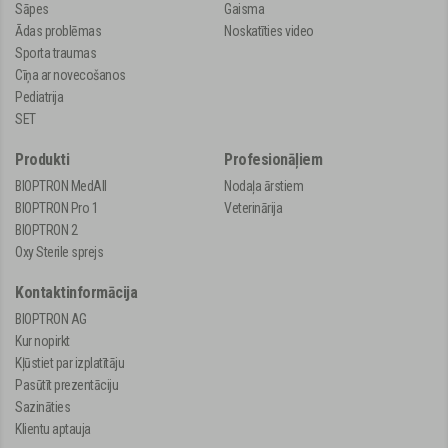
Sāpes
Gaisma
Ādas problēmas
Noskatīties video
Sporta traumas
Cīņa ar novecošanos
Pediatrija
SET
Produkti
Profesionāļiem
BIOPTRON MedAll
Nodaļa ārstiem
BIOPTRON Pro 1
Veterinārija
BIOPTRON 2
Oxy Sterile sprejs
Kontaktinformācija
BIOPTRON AG
Kur nopirkt
Kļūstiet par izplatītāju
Pasūtīt prezentāciju
Sazināties
Klientu aptauja