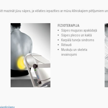
t mazināt jūsu sāpes, ja vēlaties iepazīties ar mūsu klīniskajiem pētījumiem un
FIZIOTERAPIJA
Sāpes muguras apakšdaļā
Sāpes plecos un kaklā
Karpālā tuneļa sindroms
Rētaudi
Muskuļu un skeleta
ievainojumi
tvieglošanu