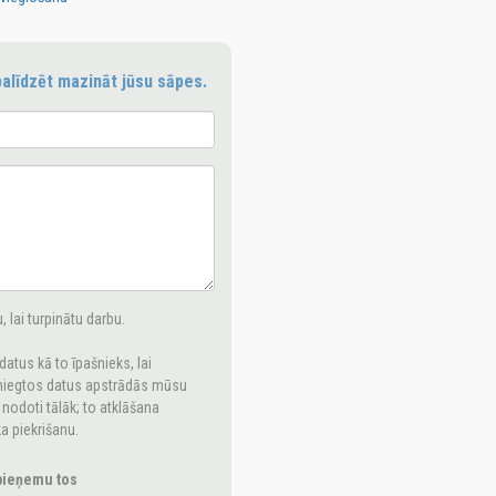
alīdzēt mazināt jūsu sāpes.
 lai turpinātu darbu.
tus kā to īpašnieks, lai
sniegtos datus apstrādās mūsu
 nodoti tālāk; to atklāšana
a piekrišanu.
pieņemu tos