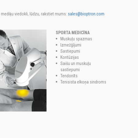
 mediķu viedokli, lūdzu, rakstiet mums:
sales@bioptron.com
SPORTA MEDICĪNA
Muskuļu spazmas
Izmežģījumi
Sastiepumi
Kontūzijas
Saišu un muskuļu
sastiepumi
Tendonīts
Tenisista elkoņa sindroms