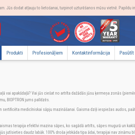
. Jūs dodat atļauju to lietošanai, turpinot uzturēšanos mūsu vietnē. Papildu i
Produkti
Profesionāļiem
Kontaktinformācija
Pasūtīt
vai apakšdaļā? Vai jūs ciešat no artrīta dažādās jūsu ķermeņa zonās (piemēram
vumu, BIOPTRON jums palīdzēs.
un sertificēta medicīniskai sāpju mazināšanai. Gaisma dziļi iespiežas audos, pa
aismas terapija efektīvi mazina sāpes, ko sagādā artrīts, sāpes mugurā un kakl
 jutīsieties daudz labāk. 100% droša jebkāda tipa ādai, terapijai nav zināmu bl