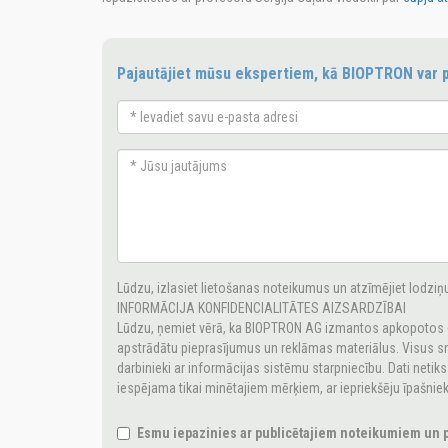
Pajautājiet mūsu ekspertiem, kā BIOPTRON var p
Lūdzu, izlasiet lietošanas noteikumus un atzīmējiet lodziņu,
INFORMĀCIJA KONFIDENCIALITĀTES AIZSARDZĪBAI
Lūdzu, ņemiet vērā, ka BIOPTRON AG izmantos apkopotos da
apstrādātu pieprasījumus un reklāmas materiālus. Visus 
darbinieki ar informācijas sistēmu starpniecību. Dati netiks
iespējama tikai minētajiem mērķiem, ar iepriekšēju īpašniek
Esmu iepazinies ar publicētajiem noteikumiem un 