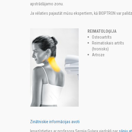
apstrādājamo zonu.
Ja vēlaties pajautāt mūsu ekspertiem, kā BIOPTRON var palīdzē
REIMATOLOĢIJA
Osteoartrīts
Reimatiskais artrīts
(hronisks)
Artroze
Zinātniskie informācijas avoti
Iepazīstieties ar profesora Sergija Guļara viedokli par
sāpju a