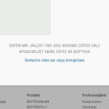
SĀPĒM NAV JĀKĻŪST PAR JŪSU IKDIENAS DZĪVES DAĻU
APGAISMOJIET SAVAS SĀPES AR BIOPTRON
Ekskluzīvs video par sāpju atvieglošanu
Produkti
Profesionāļiem
apija
BIOPTRON MedAll
Nodaļa ārstiem
BIOPTRON Pro 1
Veterinārija