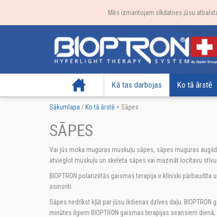
Mēs izmantojam sīkdatnes jūsu atbalstam
Sākumlapa
Kā tas darbojas
Ko tā ārstē
Sākumlapa
/
Ko tā ārstē
>
Sāpes
SĀPES
Vai jūs moka muguras muskuļu sāpes, sāpes muguras augšdaļā 
atvieglot muskuļu un skeleta sāpes vai mazināt locītavu stī
BIOPTRON polarizētās gaismas terapija ir klīniski pārbaudīta 
asinsriti.
Sāpes nedrīkst kļūt par jūsu ikdienas dzīves daļu. BIOPTRON g
minūtes ilgiem BIOPTRON gaismas terapijas seansiem dienā, jūs