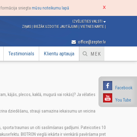
nformācija sniegta
mūsu noteikumu lapā
IZVĒLIETIES VALSTI
ZIŅAS
|
BIEŽĀK UZDOTIE JAUTĀJUMI
|
VIETNES KARTE
|
office@zepter.lv
Testimonials
Klientu aptauja
Facebook
, kājās, plecos, kaklā, mugurā vai rokās)? Ja vēlaties
You Tube
ātrina dziedēšanu, strauji samazina iekaisumu un veicina
ā, sporta traumas un citi saslimšanas gadījumi. Pateicoties 10
akusefektu. BIOTRON vieglā iekārta ir vienkārši pavēršama pret