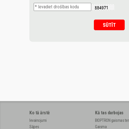
Ko tā ārstē
Kā tas darbojas
Ievainojumi
BIOPTRON gaismas ter
Sāpes
Gaisma