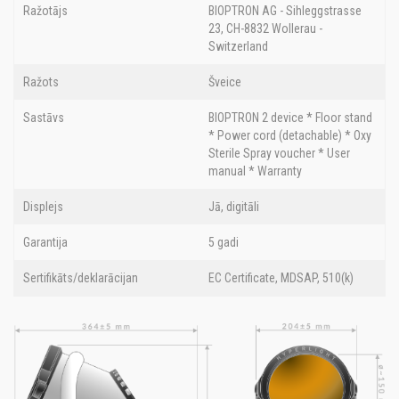
Ražotājs
BIOPTRON AG - Sihleggstrasse
23, CH-8832 Wollerau -
Switzerland
Ražots
Šveice
Sastāvs
BIOPTRON 2 device * Floor stand
* Power cord (detachable) * Oxy
Sterile Spray voucher * User
manual * Warranty
Displejs
Jā, digitāli
Garantija
5 gadi
Sertifikāts/deklarācijan
EC Certificate, MDSAP, 510(k)