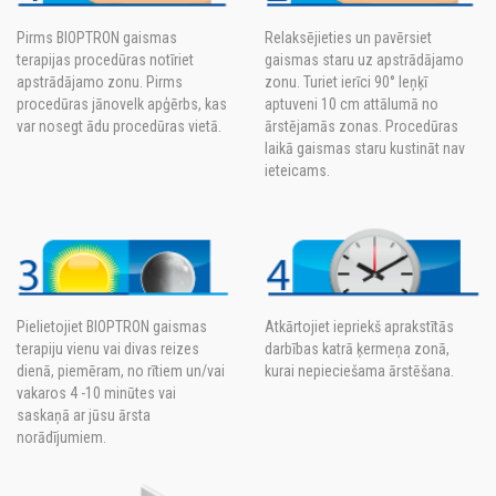
Pirms BIOPTRON gaismas
Relaksējieties un pavērsiet
terapijas procedūras notīriet
gaismas staru uz apstrādājamo
apstrādājamo zonu. Pirms
zonu. Turiet ierīci 90° leņķī
procedūras jānovelk apģērbs, kas
aptuveni 10 cm attālumā no
var nosegt ādu procedūras vietā.
ārstējamās zonas. Procedūras
laikā gaismas staru kustināt nav
ieteicams.
Pielietojiet BIOPTRON gaismas
Atkārtojiet iepriekš aprakstītās
terapiju vienu vai divas reizes
darbības katrā ķermeņa zonā,
dienā, piemēram, no rītiem un/vai
kurai nepieciešama ārstēšana.
vakaros 4 -10 minūtes vai
saskaņā ar jūsu ārsta
norādījumiem.