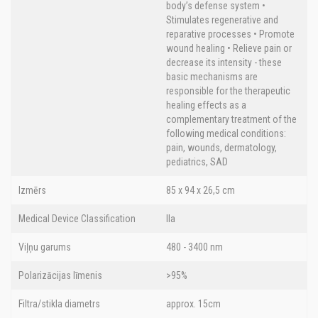
body’s defense system •
Stimulates regenerative and
reparative processes • Promote
wound healing • Relieve pain or
decrease its intensity - these
basic mechanisms are
responsible for the therapeutic
healing effects as a
complementary treatment of the
following medical conditions:
pain, wounds, dermatology,
pediatrics, SAD
Izmērs
85 x 94 x 26,5 cm
Medical Device Classification
IIa
Viļņu garums
480 - 3400 nm
Polarizācijas līmenis
>95%
Filtra/stikla diametrs
approx. 15cm