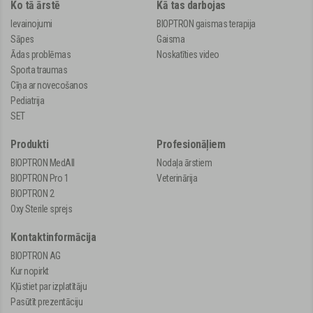
Ko tā ārstē
Kā tas darbojas
Ievainojumi
BIOPTRON gaismas terapija
Sāpes
Gaisma
Ādas problēmas
Noskatīties video
Sporta traumas
Cīņa ar novecošanos
Pediatrija
SET
Produkti
Profesionāļiem
BIOPTRON MedAll
Nodaļa ārstiem
BIOPTRON Pro 1
Veterinārija
BIOPTRON 2
Oxy Sterile sprejs
Kontaktinformācija
BIOPTRON AG
Kur nopirkt
Kļūstiet par izplatītāju
Pasūtīt prezentāciju