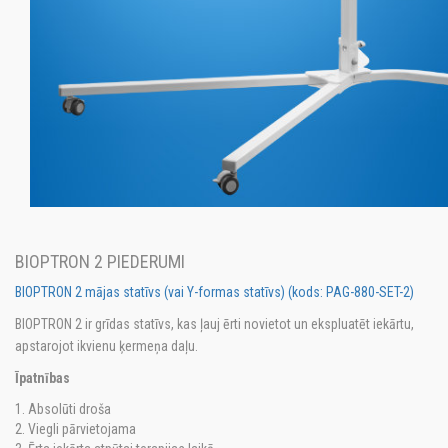
BIOPTRON 2 PIEDERUMI
BIOPTRON 2 mājas statīvs (vai Y-formas statīvs) (kods: PAG-880-SET-2)
BIOPTRON 2 ir grīdas statīvs, kas ļauj ērti novietot un ekspluatēt iekārtu,
apstarojot ikvienu ķermeņa daļu.
Īpatnības
Absolūti droša
Viegli pārvietojama