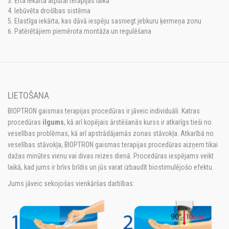
Ērta iekārta atpūtai terapijas laikā
Iebūvēta drošības sistēma
Elastīga iekārta, kas dāvā iespēju sasniegt jebkuru ķermeņa zonu
Patērētājiem piemērota montāža un regulēšana
LIETOŠANA
BIOPTRON gaismas terapijas procedūras ir jāveic individuāli. Katras
procedūras
ilgums
, kā arī kopējais ārstēšanās kurss ir atkarīgs tieši no
veselības problēmas, kā arī apstrādājamās zonas stāvokļa. Atkarībā no
veselības stāvokļa, BIOPTRON gaismas terapijas procedūras aizņem tikai
dažas minūtes vienu vai divas reizes dienā. Procedūras iespējams veikt
laikā, kad jums ir brīvs brīdis un jūs varat izbaudīt biostimulējošo efektu.
Jums jāveic sekojošas vienkāršas darbības: