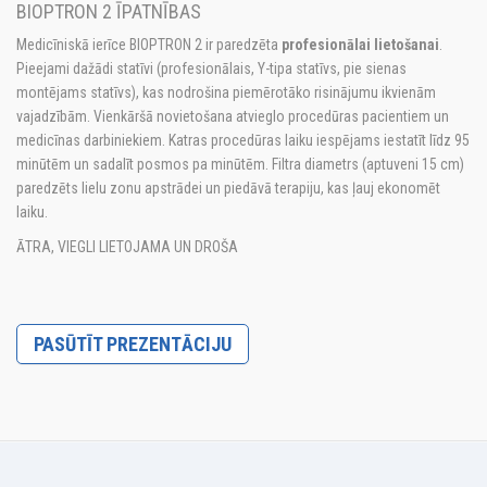
BIOPTRON 2 ĪPATNĪBAS
Medicīniskā ierīce BIOPTRON 2 ir paredzēta
profesionālai lietošanai
.
Pieejami dažādi statīvi (profesionālais, Y-tipa statīvs, pie sienas
montējams statīvs), kas nodrošina piemērotāko risinājumu ikvienām
vajadzībām. Vienkāršā novietošana atvieglo procedūras pacientiem un
medicīnas darbiniekiem. Katras procedūras laiku iespējams iestatīt līdz 95
minūtēm un sadalīt posmos pa minūtēm. Filtra diametrs (aptuveni 15 cm)
paredzēts lielu zonu apstrādei un piedāvā terapiju, kas ļauj ekonomēt
laiku.
ĀTRA, VIEGLI LIETOJAMA UN DROŠA
PASŪTĪT PREZENTĀCIJU