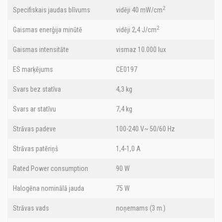
2
Specifiskais jaudas blīvums
vidēji 40 mW/cm
2
Gaismas enerģija minūtē
vidēji 2,4 J/cm
Gaismas intensitāte
vismaz 10.000 lux
ES marķējums
CE0197
Svars bez statīva
4,3 kg
Svars ar statīvu
7,4 kg
Strāvas padeve
100-240 V~ 50/60 Hz
Strāvas patēriņš
1,4-1,0 A
Rated Power consumption
90 W
Halogēna nominālā jauda
75 W
Strāvas vads
noņemams (3 m.)