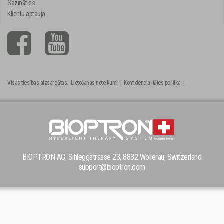
Sazināties
Klientu aptauja
Visas tiesības aizsargātas.
Lietošanas noteikumi
|
Konfidencialitātes politika
|
BIOPTRON AG, Sihleggstrasse 23, 8832 Wollerau, Switzerland
support@bioptron.com