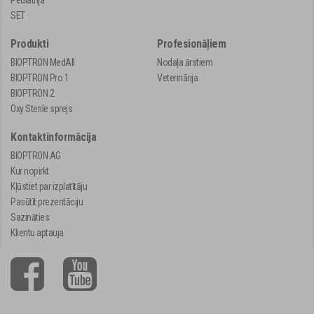
SET
Produkti
Profesionāļiem
BIOPTRON MedAll
Nodaļa ārstiem
BIOPTRON Pro 1
Veterinārija
BIOPTRON 2
Oxy Sterile sprejs
Kontaktinformācija
BIOPTRON AG
Kur nopirkt
Kļūstiet par izplatītāju
Pasūtīt prezentāciju
Sazināties
Klientu aptauja