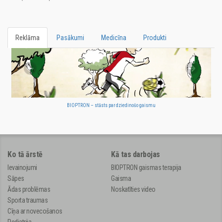
Reklāma
Pasākumi
Medicīna
Produkti
BIOPTRON – stāsts par dziedinošo gaismu
Ko tā ārstē
Kā tas darbojas
Ievainojumi
BIOPTRON gaismas terapija
Sāpes
Gaisma
Ādas problēmas
Noskatīties video
Sporta traumas
Cīņa ar novecošanos
Pediatrija