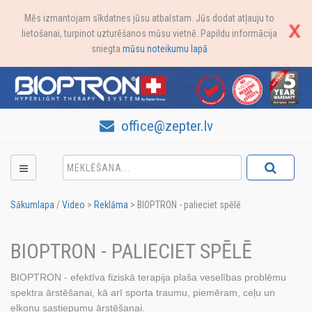
Mēs izmantojam sīkdatnes jūsu atbalstam. Jūs dodat atļauju to
lietošanai, turpinot uzturēšanos mūsu vietnē. Papildu informācija
sniegta
mūsu noteikumu lapā
office@zepter.lv
Sākumlapa
/
Video
>
Reklāma
>
BIOPTRON - palieciet spēlē
BIOPTRON - PALIECIET SPĒLĒ
BIOPTRON - efektīva fiziskā terapija plaša veselības problēmu
spektra ārstēšanai, kā arī sporta traumu, piemēram, ceļu un
elkoņu sastiepumu ārstēšanai.