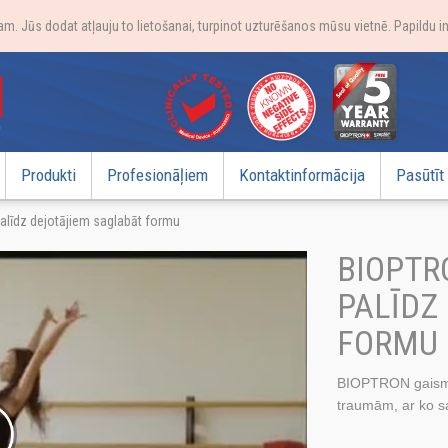
. Jūs dodat atļauju to lietošanai, turpinot uzturēšanos mūsu vietnē. Papildu i
Produkti
Profesionāļiem
Kontaktinformācija
Pasūtīt
alīdz dejotājiem saglabāt formu
BIOPTR
PALĪDZ
FORMU
BIOPTRON gaismas
traumām, ar ko sa