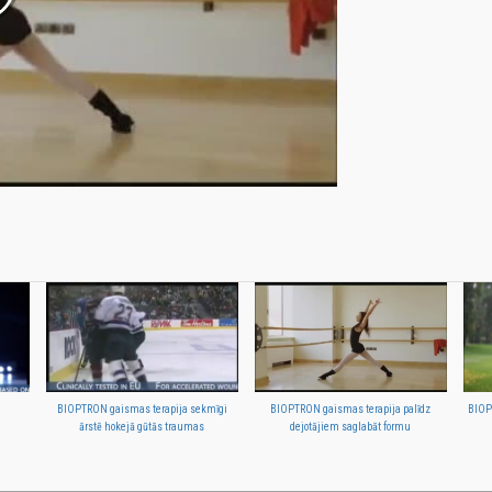
BIOPTRON gaismas terapija sekmīgi
BIOPTRON gaismas terapija palīdz
BIOP
ārstē hokejā gūtās traumas
dejotājiem saglabāt formu