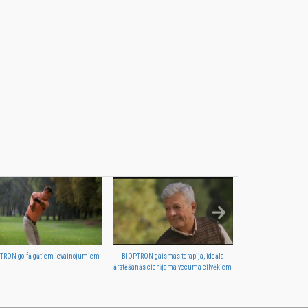
TRON golfā gūtiem ievainojumiem
BIOPTRON gaismas terapija, ideāla
BIOPTRON 
ārstēšanās cienījama vecuma cilvēkiem