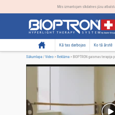
Mēs izmantojam sīkdatnes jūsu atbalstam
Sākumlapa
Kā tas darbojas
Ko tā ārstē
Sākumlapa
/
Video
>
Reklāma
>
BIOPTRON gaismas terapija p