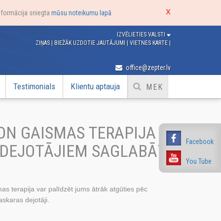
nformācija sniegta
mūsu noteikumu lapā
IZVĒLIETIES VALSTI
ZIŅAS
|
BIEŽĀK UZDOTIE JAUTĀJUMI
|
VIETNES KARTE
|
office@zepter.lv
Testimonials
Klientu aptauja
ON GAISMAS TERAPIJA
Facebook
 DEJOTĀJIEM SAGLABĀT
You Tube
 terapija var palīdzēt jums ātrāk atgūties pēc
skaras dejotāji.