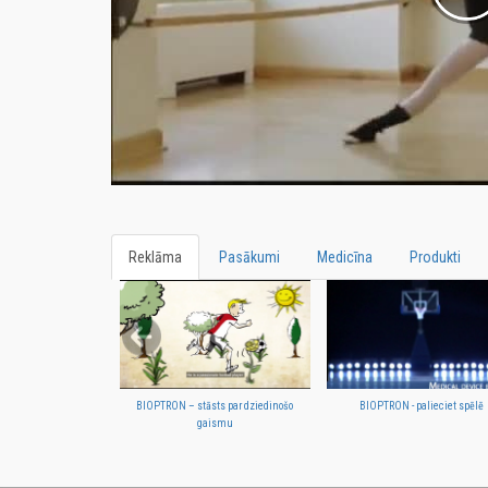
Reklāma
Pasākumi
Medicīna
Produkti
BIOPTRON – stāsts par dziedinošo
BIOPTRON - palieciet spēlē
gaismu