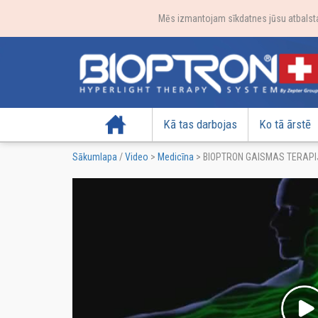
Mēs izmantojam sīkdatnes jūsu atbalstam
Sākumlapa
Kā tas darbojas
Ko tā ārstē
Sākumlapa
/
Video
>
Medicīna
>
BIOPTRON GAISMAS TERAPI