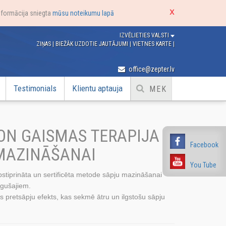
nformācija sniegta
mūsu noteikumu lapā
IZVĒLIETIES VALSTI
ZIŅAS
|
BIEŽĀK UZDOTIE JAUTĀJUMI
|
VIETNES KARTE
|
office@zepter.lv
Testimonials
Klientu aptauja
ON GAISMAS TERAPIJA
Facebook
MAZINĀŠANAI
You Tube
apstiprināta un sertificēta metode sāpju mazināšanai
gušajiem.
gs pretsāpju efekts, kas sekmē ātru un ilgstošu sāpju