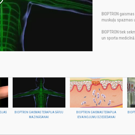
BIOPTRON gaismas te
muskuļu spazmas u
BIOPTRON tiek sekmī
un sporta medicīn
BOJAS
BIOPTRON GAISMAS TERAPIJA SĀPJU
BIOPTRON GAISMAS TERAPIJA
BIOPT
MAZINĀŠANAI
IEVAINOJUMU DZIEDĒŠANAI