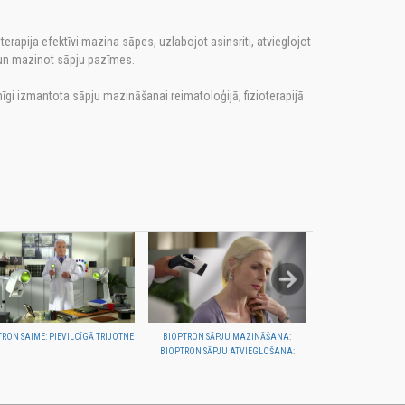
rapija efektīvi mazina sāpes, uzlabojot asinsriti, atvieglojot
n mazinot sāpju pazīmes.
gi izmantota sāpju mazināšanai reimatoloģijā, fizioterapijā
ā.
RON SAIME: PIEVILCĪGĀ TRIJOTNE
BIOPTRON SĀPJU MAZINĀŠANA:
SPORTA TRAUMU 
BIOPTRON SĀPJU ATVIEGLOŠANA:
BIOPT