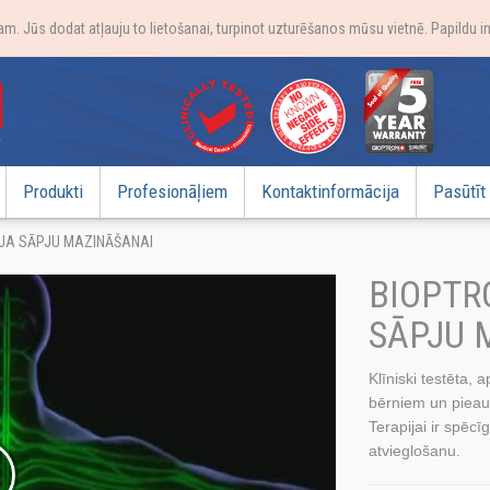
. Jūs dodat atļauju to lietošanai, turpinot uzturēšanos mūsu vietnē. Papildu i
Produkti
Profesionāļiem
Kontaktinformācija
Pasūtīt
JA SĀPJU MAZINĀŠANAI
BIOPTR
SĀPJU 
Klīniski testēta, 
bērniem un pieau
Terapijai ir spēcī
atvieglošanu.