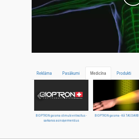
Reklāma
Pasākumi
Medicīna
Produkti
BIOPTRON gaisma stimulē eritrocītus -
BIOPTRON gaisma - KĀ TAS DAR
sarkanos asinsķermenīšus