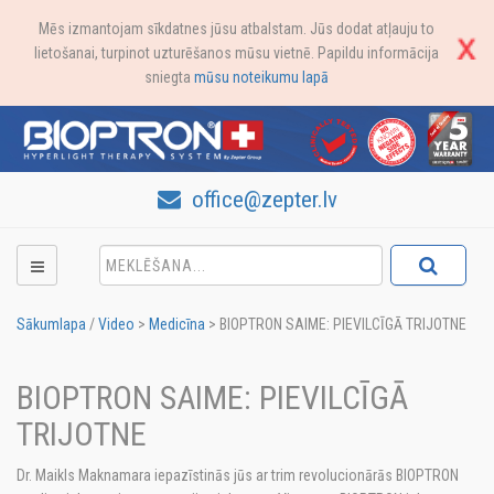
Mēs izmantojam sīkdatnes jūsu atbalstam. Jūs dodat atļauju to
lietošanai, turpinot uzturēšanos mūsu vietnē. Papildu informācija
sniegta
mūsu noteikumu lapā
office@zepter.lv
Sākumlapa
/
Video
>
Medicīna
>
BIOPTRON SAIME: PIEVILCĪGĀ TRIJOTNE
BIOPTRON SAIME: PIEVILCĪGĀ
TRIJOTNE
Dr. Maikls Maknamara iepazīstinās jūs ar trim revolucionārās BIOPTRON