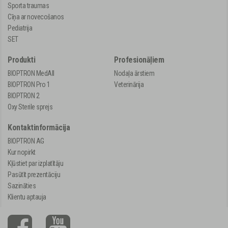
Sporta traumas
Cīņa ar novecošanos
Pediatrija
SET
Produkti
Profesionāļiem
BIOPTRON MedAll
Nodaļa ārstiem
BIOPTRON Pro 1
Veterinārija
BIOPTRON 2
Oxy Sterile sprejs
Kontaktinformācija
BIOPTRON AG
Kur nopirkt
Kļūstiet par izplatītāju
Pasūtīt prezentāciju
Sazināties
Klientu aptauja