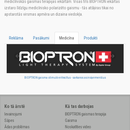
medicīniskās gaismas terapijas iekārtām. Visas trīs BIOPTRON iekārtas
izstaro līdzīgu medicīnisko polarizēto gaismu - tās atšķiras tikai no
apstarotās virsmas apmēra un dizaina viedokļa.
Reklāma
Pasākumi
Medicīna
Produkti
BIOPTRON gaisma stimulē eritrocītus - sarkanos asinsķermenīšus
Ko tā ārstē
Kā tas darbojas
Ievainojumi
BIOPTRON gaismas terapija
Sāpes
Gaisma
Ādas problēmas
Noskatīties video