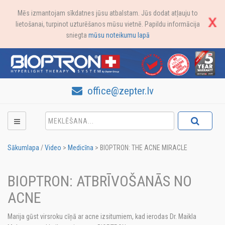
Mēs izmantojam sīkdatnes jūsu atbalstam. Jūs dodat atļauju to
lietošanai, turpinot uzturēšanos mūsu vietnē. Papildu informācija
sniegta
mūsu noteikumu lapā
office@zepter.lv
Sākumlapa
/
Video
>
Medicīna
>
BIOPTRON: THE ACNE MIRACLE
BIOPTRON: ATBRĪVOŠANĀS NO
ACNE
Marija gūst virsroku cīņā ar acne izsitumiem, kad ierodas Dr. Maikla