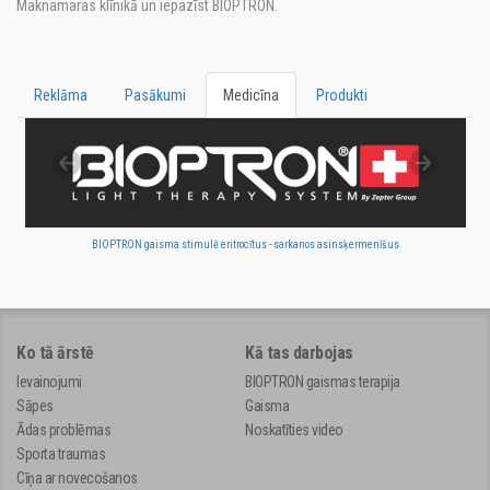
Maknamaras klīnikā un iepazīst BIOPTRON.
Reklāma
Pasākumi
Medicīna
Produkti
BIOPTRON gaisma stimulē eritrocītus - sarkanos asinsķermenīšus
Ko tā ārstē
Kā tas darbojas
Ievainojumi
BIOPTRON gaismas terapija
Sāpes
Gaisma
Ādas problēmas
Noskatīties video
Sporta traumas
Cīņa ar novecošanos