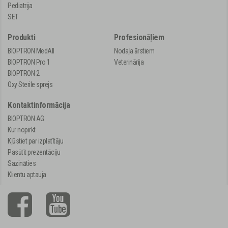
Pediatrija
SET
Produkti
Profesionāļiem
BIOPTRON MedAll
Nodaļa ārstiem
BIOPTRON Pro 1
Veterinārija
BIOPTRON 2
Oxy Sterile sprejs
Kontaktinformācija
BIOPTRON AG
Kur nopirkt
Kļūstiet par izplatītāju
Pasūtīt prezentāciju
Sazināties
Klientu aptauja