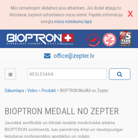
Mēs izmantojam sīkdatnes jūsu atbalstam. Jūs dodat atļauju to
lietošanai, turpinot uzturēšanos mūsu vietnē. Papildu informācija
sniegta
mūsu noteikumu lapā
office@zepter.lv
Sākumlapa
/
Video
>
Produkti
>
BIOPTRON MedAll no Zepter
BIOPTRON MEDALL NO ZEPTER
Jaunākā sertificētā un klīniski testētā medicīniskā iekārta
BIOPTRON sortimentā, kas piemērota ērtai un daudzpusīgai
lietošanai profesionālos apstākļos un mājās.