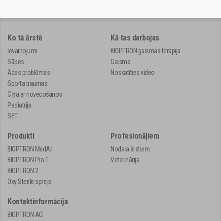
Ko tā ārstē
Kā tas darbojas
Ievainojumi
BIOPTRON gaismas terapija
Sāpes
Gaisma
Ādas problēmas
Noskatīties video
Sporta traumas
Cīņa ar novecošanos
Pediatrija
SET
Produkti
Profesionāļiem
BIOPTRON MedAll
Nodaļa ārstiem
BIOPTRON Pro 1
Veterinārija
BIOPTRON 2
Oxy Sterile sprejs
Kontaktinformācija
BIOPTRON AG