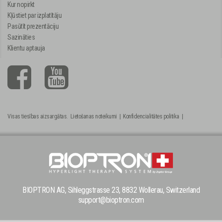
Kur nopirkt
Kļūstiet par izplatītāju
Pasūtīt prezentāciju
Sazināties
Klientu aptauja
Visas tiesības aizsargātas.
Lietošanas noteikumi
|
Konfidencialitātes politika
|
BIOPTRON AG, Sihleggstrasse 23, 8832 Wollerau, Switzerland
support@bioptron.com