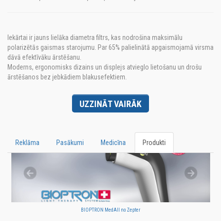
Iekārtai ir jauns lielāka diametra filtrs, kas nodrošina maksimālu
polarizētās gaismas starojumu. Par 65% palielinātā apgaismojamā virsma
dāvā efektīvāku ārstēšanu.
Moderns, ergonomisks dizains un displejs atvieglo lietošanu un drošu
ārstēšanos bez jebkādiem blakusefektiem.
UZZINĀT VAIRĀK
Reklāma
Pasākumi
Medicīna
Produkti
BIOPTRON MedAll no Zepter