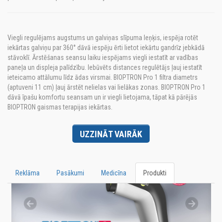
Viegli regulējams augstums un galviņas slīpuma leņķis, iespēja rotēt
iekārtas galviņu par 360° dāvā iespēju ērti lietot iekārtu gandrīz jebkādā
stāvoklī. Ārstēšanas seansu laiku iespējams viegli iestatīt ar vadības
paneļa un displeja palīdzību. Iebūvēts distances regulētājs ļauj iestatīt
ieteicamo attālumu līdz ādas virsmai. BIOPTRON Pro 1 filtra diametrs
(aptuveni 11 cm) ļauj ārstēt nelielas vai lielākas zonas. BIOPTRON Pro 1
dāvā īpašu komfortu seansam un ir viegli lietojama, tāpat kā pārējās
BIOPTRON gaismas terapijas iekārtas.
UZZINĀT VAIRĀK
Reklāma
Pasākumi
Medicīna
Produkti