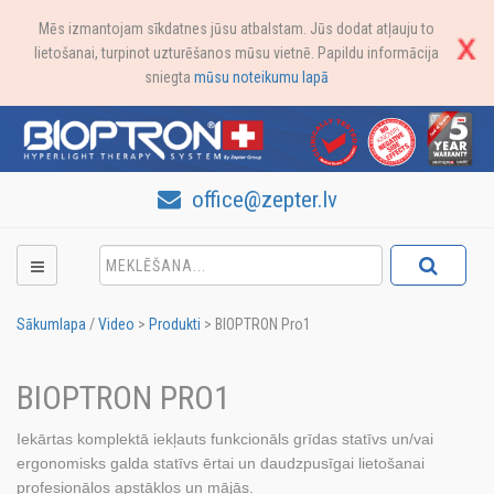
Mēs izmantojam sīkdatnes jūsu atbalstam. Jūs dodat atļauju to
lietošanai, turpinot uzturēšanos mūsu vietnē. Papildu informācija
sniegta
mūsu noteikumu lapā
office@zepter.lv
Sākumlapa
/
Video
>
Produkti
>
BIOPTRON Pro1
BIOPTRON PRO1
Iekārtas komplektā iekļauts funkcionāls grīdas statīvs un/vai
ergonomisks galda statīvs ērtai un daudzpusīgai lietošanai
profesionālos apstākļos un mājās.