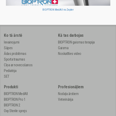
BIOPTRON MedAll no Zepter
Ko tā ārstē
Kā tas darbojas
Ievainojumi
BIOPTRON gaismas terapija
Sāpes
Gaisma
Ādas problēmas
Noskatīties video
Sporta traumas
Cīņa ar novecošanos
Pediatrija
SET
Produkti
Profesionāļiem
BIOPTRON MedAll
Nodaļa ārstiem
BIOPTRON Pro 1
Veterinārija
BIOPTRON 2
Oxy Sterile sprejs