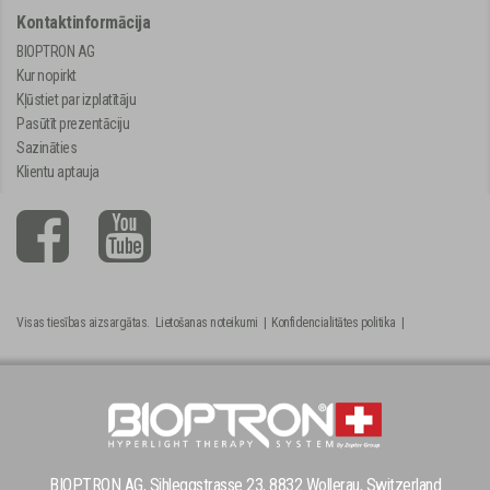
Kontaktinformācija
BIOPTRON AG
Kur nopirkt
Kļūstiet par izplatītāju
Pasūtīt prezentāciju
Sazināties
Klientu aptauja
Visas tiesības aizsargātas.
Lietošanas noteikumi
|
Konfidencialitātes politika
|
BIOPTRON AG, Sihleggstrasse 23, 8832 Wollerau, Switzerland