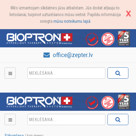
Mēs izmantojam sīkdatnes jūsu atbalstam. Jūs dodat atļauju to
lietošanai, turpinot uzturēšanos mūsu vietnē. Papildu informācija
sniegta
mūsu noteikumu lapā
office@zepter.lv
Sākumlapa
/
top menu