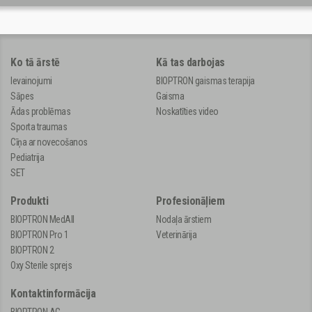
Ko tā ārstē
Kā tas darbojas
Ievainojumi
BIOPTRON gaismas terapija
Sāpes
Gaisma
Ādas problēmas
Noskatīties video
Sporta traumas
Cīņa ar novecošanos
Pediatrija
SET
Produkti
Profesionāļiem
BIOPTRON MedAll
Nodaļa ārstiem
BIOPTRON Pro 1
Veterinārija
BIOPTRON 2
Oxy Sterile sprejs
Kontaktinformācija