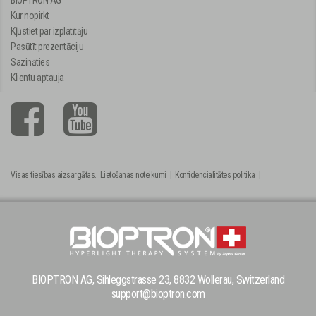
BIOPTRON AG
Kur nopirkt
Kļūstiet par izplatītāju
Pasūtīt prezentāciju
Sazināties
Klientu aptauja
Visas tiesības aizsargātas.
Lietošanas noteikumi
|
Konfidencialitātes politika
|
BIOPTRON AG, Sihleggstrasse 23, 8832 Wollerau, Switzerland
support@bioptron.com