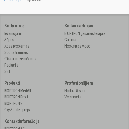
Ko tā ārstē
Kā tas darbojas
Ievainojumi
BIOPTRON gaismas terapija
Sāpes
Gaisma
Ādas problēmas
Noskatīties video
Sporta traumas
Cīņa ar novecošanos
Pediatrija
SET
Produkti
Profesionāļiem
BIOPTRON MedAll
Nodaļa ārstiem
BIOPTRON Pro 1
Veterinārija
BIOPTRON 2
Oxy Sterile sprejs
Kontaktinformācija