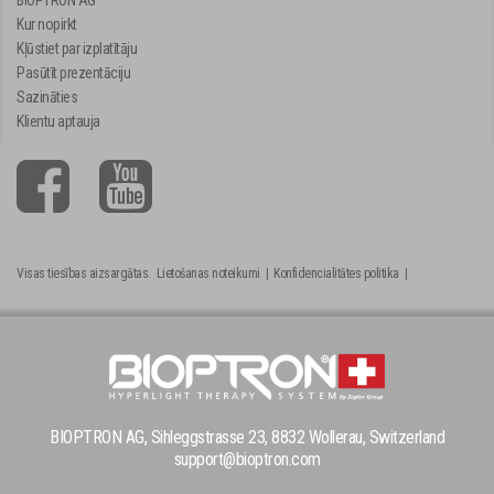
BIOPTRON AG
Kur nopirkt
Kļūstiet par izplatītāju
Pasūtīt prezentāciju
Sazināties
Klientu aptauja
Visas tiesības aizsargātas.
Lietošanas noteikumi
|
Konfidencialitātes politika
|
BIOPTRON AG, Sihleggstrasse 23, 8832 Wollerau, Switzerland
support@bioptron.com