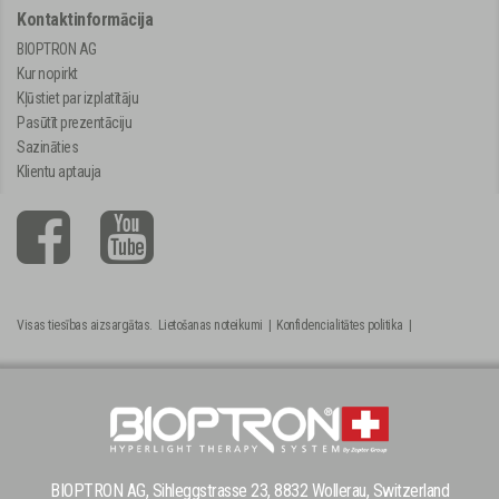
Kontaktinformācija
BIOPTRON AG
Kur nopirkt
Kļūstiet par izplatītāju
Pasūtīt prezentāciju
Sazināties
Klientu aptauja
Visas tiesības aizsargātas.
Lietošanas noteikumi
|
Konfidencialitātes politika
|
BIOPTRON AG, Sihleggstrasse 23, 8832 Wollerau, Switzerland