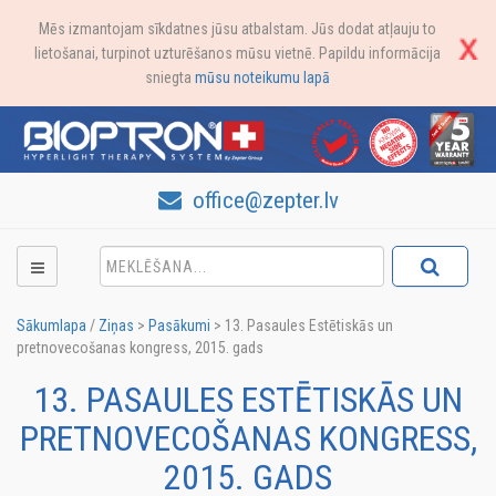
Mēs izmantojam sīkdatnes jūsu atbalstam. Jūs dodat atļauju to
lietošanai, turpinot uzturēšanos mūsu vietnē. Papildu informācija
sniegta
mūsu noteikumu lapā
office@zepter.lv
Sākumlapa
/
Ziņas
>
Pasākumi
>
13. Pasaules Estētiskās un
pretnovecošanas kongress, 2015. gads
13. PASAULES ESTĒTISKĀS UN
PRETNOVECOŠANAS KONGRESS,
2015. GADS