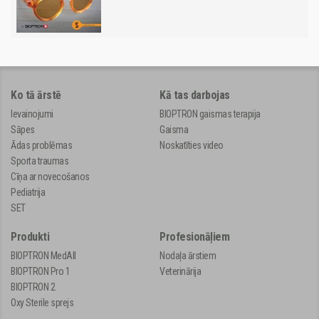
Ko tā ārstē
Kā tas darbojas
Ievainojumi
BIOPTRON gaismas terapija
Sāpes
Gaisma
Ādas problēmas
Noskatīties video
Sporta traumas
Cīņa ar novecošanos
Pediatrija
SET
Produkti
Profesionāļiem
BIOPTRON MedAll
Nodaļa ārstiem
BIOPTRON Pro 1
Veterinārija
BIOPTRON 2
Oxy Sterile sprejs