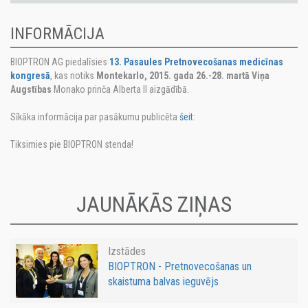
INFORMĀCIJA
BIOPTRON AG piedalīsies
13. Pasaules Pretnovecošanas medicīnas
kongresā
, kas notiks
Montekarlo, 2015. gada 26.-28. martā Viņa
Augstības
Monako prinča Alberta II aizgādībā.
Sīkāka informācija par pasākumu publicēta
šeit
:
Tiksimies pie BIOPTRON stenda!
JAUNĀKĀS ZIŅAS
Izstādes
BIOPTRON - Pretnovecošanas un
skaistuma balvas ieguvējs