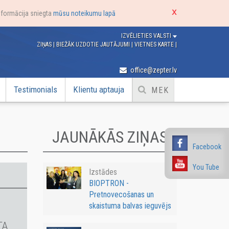
nformācija sniegta
mūsu noteikumu lapā
IZVĒLIETIES VALSTI
ZIŅAS
|
BIEŽĀK UZDOTIE JAUTĀJUMI
|
VIETNES KARTE
|
office@zepter.lv
Testimonials
Klientu aptauja
JAUNĀKĀS ZIŅAS
Facebook
You Tube
Izstādes
BIOPTRON -
Pretnovecošanas un
skaistuma balvas ieguvējs
TA