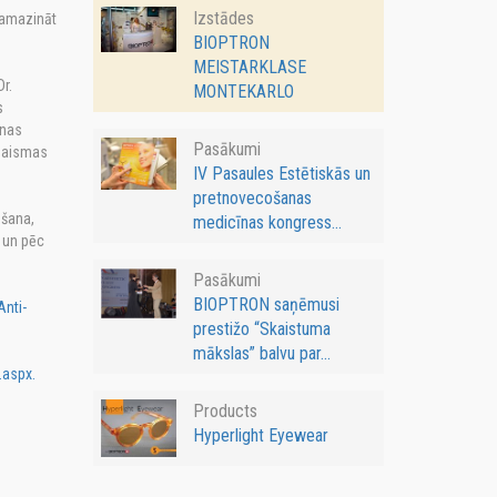
Izstādes
samazināt
BIOPTRON
MEISTARKLASE
r.
MONTEKARLO
s
anas
Pasākumi
 gaismas
IV Pasaules Estētiskās un
pretnovecošanas
āšana,
medicīnas kongress...
 un pēc
Pasākumi
BIOPTRON saņēmusi
nti-
prestižo “Skaistuma
mākslas” balvu par...
.aspx.
Products
Hyperlight Eyewear