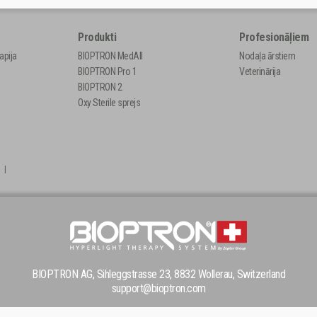
Produkti
Profesionāļiem
apija
BIOPTRON MedAll
Nodaļa ārstiem
BIOPTRON Pro 1
Veterinārija
BIOPTRON 2
Oxy Sterile sprejs
a
|
BIOPTRON AG, Sihleggstrasse 23, 8832 Wollerau, Switzerland
support@bioptron.com