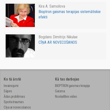
Kira A. Samoilova
Bioptron gaismas terapijas sistemātiskie
efekti
Bogdans Dimitrijs Nikulae
CĪŅA AR NOVECOŠANOS
Ko tā ārstē
Kā tas darbojas
Ievainojumi
BIOPTRON gaismas terapija
Sāpes
Gaisma
Ādas problēmas
Noskatīties video
Sporta traumas
Cīņa ar novecošanos