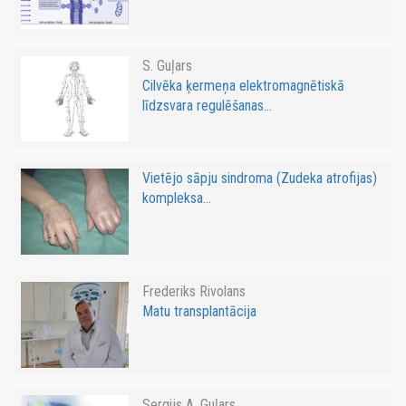
S. Guļars
Cilvēka ķermeņa elektromagnētiskā
līdzsvara regulēšanas...
Vietējo sāpju sindroma (Zudeka atrofijas)
kompleksa...
Frederiks Rivolans
Matu transplantācija
Sergijs A. Guļars