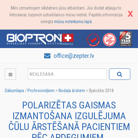
Mēs izmantojam sīkdatnes jūsu atbalstam. Jūs dodat atļauju to
lietošanai, turpinot uzturēšanos mūsu vietnē. Papildu informācija
sniegta
mūsu noteikumu lapā
office@zepter.lv
Sākumlapa
/
Profesionāļiem
>
Nodaļa ārstiem
>
Bjaložita-2018
POLARIZĒTAS GAISMAS
IZMANTOŠANA IZGULĒJUMA
ČŪLU ĀRSTĒŠANĀ PACIENTIEM
PĒC APDEGUMIEM.