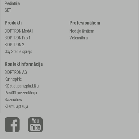
Pediatrija
SET
Produkti
Profesionāļiem
BIOPTRON MedAll
Nodaļa ārstiem
BIOPTRON Pro 1
Veterinārija
BIOPTRON 2
Oxy Sterile sprejs
Kontaktinformācija
BIOPTRON AG
Kur nopirkt
Kļūstiet par izplatītāju
Pasūtīt prezentāciju
Sazināties
Klientu aptauja