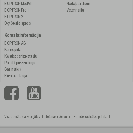
BIOPTRON MedAll
Nodaļa ārstiem
BIOPTRON Pro 1
Veterinārija
BIOPTRON 2
Oxy Sterile sprejs
Kontaktinformācija
BIOPTRON AG
Kur nopirkt
Kļūstiet par izplatītāju
Pasūtīt prezentāciju
Sazināties
Klientu aptauja
Visas tiesības aizsargātas.
Lietošanas noteikumi
|
Konfidencialitātes politika
|