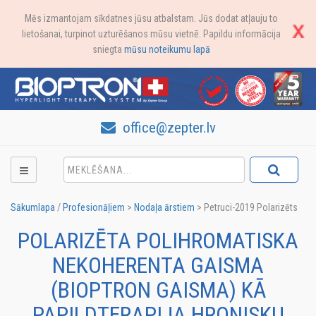
Mēs izmantojam sīkdatnes jūsu atbalstam. Jūs dodat atļauju to
lietošanai, turpinot uzturēšanos mūsu vietnē. Papildu informācija
sniegta
mūsu noteikumu lapā
office@zepter.lv
Sākumlapa
/
Profesionāļiem
>
Nodaļa ārstiem
>
Petruci-2019 Polarizēts
POLARIZĒTA POLIHROMATISKA
NEKOHERENTA GAISMA
(BIOPTRON GAISMA) KĀ
PAPILDTERAPIJA HRONISKU