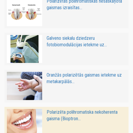
Polarizētas polihromatiskas nesaskaņota
gaismas izraisītas...
Galveno siekalu dziedzeru
fotobiomodulācijas ietekme uz...
Oranžās polarizētās gaismas ietekme uz
metakarpālās...
Polarizēta polihromatiska nekoherenta
gaisma (Bioptron...