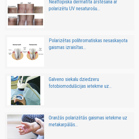
Neattopiska dermatīta ārstēšana ar
polarizētu UV nesaturošu...
Polarizētas polihromatiskas nesaskaņota
gaismas izraisītas...
Galveno siekalu dziedzeru
fotobiomodulācijas ietekme uz...
Oranžās polarizētās gaismas ietekme uz
metakarpālās...