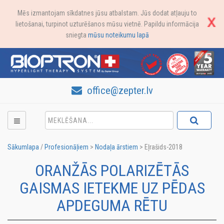
Mēs izmantojam sīkdatnes jūsu atbalstam. Jūs dodat atļauju to
lietošanai, turpinot uzturēšanos mūsu vietnē. Papildu informācija
sniegta
mūsu noteikumu lapā
office@zepter.lv
Sākumlapa
/
Profesionāļiem
>
Nodaļa ārstiem
>
Eļrašids-2018
ORANŽĀS POLARIZĒTĀS
GAISMAS IETEKME UZ PĒDAS
APDEGUMA RĒTU