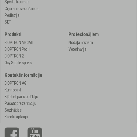
Sporta traumas
Cīņa ar novecošanos
Pediatrija
SET
Produkti
Profesionāļiem
BIOPTRON MedAll
Nodaļa ārstiem
BIOPTRON Pro 1
Veterinārija
BIOPTRON 2
Oxy Sterile sprejs
Kontaktinformācija
BIOPTRON AG
Kur nopirkt
Kļūstiet par izplatītāju
Pasūtīt prezentāciju
Sazināties
Klientu aptauja