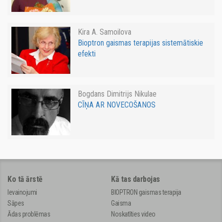
Kira A. Samoilova
Bioptron gaismas terapijas sistemātiskie
efekti
Bogdans Dimitrijs Nikulae
CĪŅA AR NOVECOŠANOS
Ko tā ārstē
Kā tas darbojas
Ievainojumi
BIOPTRON gaismas terapija
Sāpes
Gaisma
Ādas problēmas
Noskatīties video