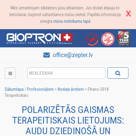
Mēs izmantojam sīkdatnes jūsu atbalstam. Jūs dodat atļauju to
lietošanai, turpinot uzturēšanos mūsu vietnē. Papildu informācija
sniegta
mūsu noteikumu lapā
office@zepter.lv
Sākumlapa
/
Profesionāļiem
>
Nodaļa ārstiem
>
Fīhans-2018
Terapeitiskais
POLARIZĒTĀS GAISMAS
TERAPEITISKAIS LIETOJUMS:
AUDU DZIEDINOŠĀ UN