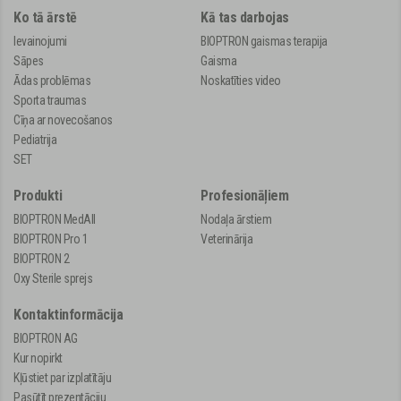
Ko tā ārstē
Kā tas darbojas
Ievainojumi
BIOPTRON gaismas terapija
Sāpes
Gaisma
Ādas problēmas
Noskatīties video
Sporta traumas
Cīņa ar novecošanos
Pediatrija
SET
Produkti
Profesionāļiem
BIOPTRON MedAll
Nodaļa ārstiem
BIOPTRON Pro 1
Veterinārija
BIOPTRON 2
Oxy Sterile sprejs
Kontaktinformācija
BIOPTRON AG
Kur nopirkt
Kļūstiet par izplatītāju
Pasūtīt prezentāciju