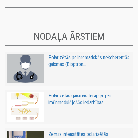
NODAĻA ĀRSTIEM
Polarizētās polihromatiskās nekoherentās
gaismas (Bioptron...
Polarizētas gaismas terapija: par
imūnmodulējošās iedarbības...
Zemas intensitātes polarizētās